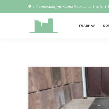
г. Раменское, ул. Карла Маркса, д. 3, к. А, п. 
ГЛАВНАЯ
КО